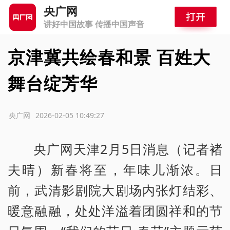
央广网
讲好中国故事 传播中国声音
京津冀共绘春和景 百姓大
舞台绽芳华
源：央广网
2026-02-05 10:49:27
央广网天津2月5日消息（记者褚
夫晴）新春将至，年味儿渐浓。日
前，武清影剧院大剧场内张灯结彩、
暖意融融，处处洋溢着团圆祥和的节