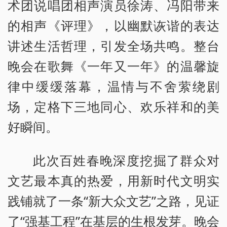
术团说唱团相声演员徐涛、冯阳带来
的相声《评理》，以幽默诙谐的表达
讲述生活哲理，引发全场共鸣。整台
晚会在歌舞《一年又一年》的温馨旋
律中缓缓落幕，温情与不舍萦绕剧
场，定格下三地同心、欢乐祥和的美
好瞬间。
此次百姓春晚深度挖掘了群众对
文艺最本真的热爱，用新时代文明实
践铺就了一条“新大众文艺”之路，见证
了“强基工程”在基层的生根发芽。晚会