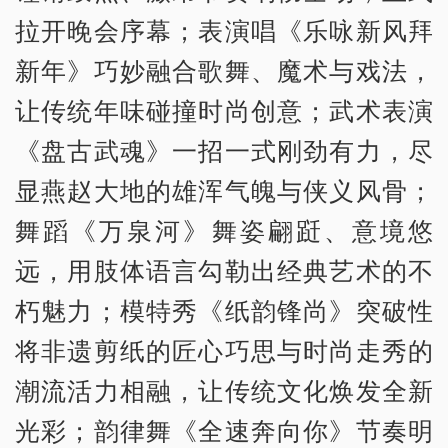
拉开晚会序幕；表演唱《乐咏新风拜
新年》巧妙融合歌舞、魔术与戏法，
让传统年味碰撞时尚创意；武术表演
《盘古武魂》一招一式刚劲有力，尽
显燕赵大地的雄浑气魄与侠义风骨；
舞蹈《万泉河》舞姿翩跹、意境悠
远，用肢体语言勾勒出经典艺术的不
朽魅力；模特秀《纸韵锋尚》突破性
将非遗剪纸的匠心巧思与时尚走秀的
潮流活力相融，让传统文化焕发全新
光彩；韵律舞《全速奔向你》节奏明