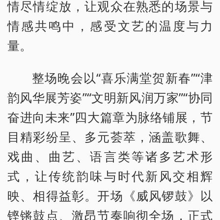
情尽情绽放，让观众在熟悉的场景与
情感共鸣中，感受文艺的温度与力
量。
整场晚会以“喜乐满堂贺新春”“津
韵风华展芳姿”“文明新风润万家”“协同
奋进向未来”四大篇章为脉络铺展，节
目精彩纷呈、多元荟萃，涵盖歌舞、
戏曲、曲艺、语言类等诸多艺术形
式，让传统韵味与时代新风交相辉
映、相得益彰。开场《威风锣鼓》以
铿锵鼓点、激昂节奏响彻全场，正式