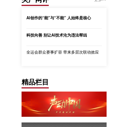
AI创作的“能”与“不能” 人始终是核心
科技向善 别让AI技术沦为违法帮凶
全运会群众赛事扩容 带来多层次联动效应
精品栏目