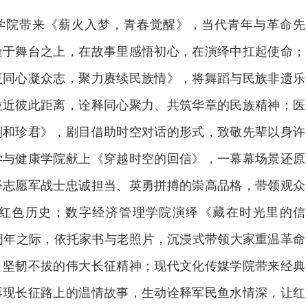
学院带来《薪火入梦，青春觉醒》，当代青年与革命先
逢于舞台之上，在故事里感悟初心，在演绎中扛起使命；
夏同心凝众志，聚力赓续民族情》，将舞蹈与民族非遗乐
拉近彼此距离，诠释同心聚力、共筑华章的民族精神；医
刘和珍君》，剧目借助时空对话的形式，致敬先辈以身许
学与健康学院献上《穿越时空的回信》，一幕幕场景还原
释志愿军战士忠诚担当、英勇拼搏的崇高品格，带领观众
红色历史；数字经济管理学院演绎《藏在时光里的信
周年之际，依托家书与老照片，沉浸式带领大家重温革命
、坚韧不拔的伟大长征精神；现代文化传媒学院带来经典
再现长征路上的温情故事，生动诠释军民鱼水情深，让红