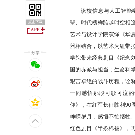
该校信息与人工智能
辈、时代榜样跨越时空相
艺术与设计学院演绎《华
器相结合，以艺术为纽带
学院带来经典剧目《纪念
国的赤诚与担当；生命科
艰苦卓绝的战斗历程，诠
一同感悟那段可歌可泣的
仰》，在红军长征胜利90
峥嵘岁月，感悟不怕牺牲
红色剧目《半条棉被》，