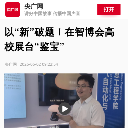
央广网
讲好中国故事 传播中国声音
以“新”破题！在智博会高
校展台“鉴宝”
源：央广网
2026-06-02 09:22:54
播
放