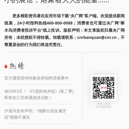
更多精彩资讯请在应用市场下载“央广网”客户端。欢迎提供新闻
线索，24小时报料热线400-800-0088；消费者也可通过央广网“啄
木鸟消费者投诉平台”线上投诉。版权声明：本文章版权归属央广网
所有，未经授权不得转载。转载请联系：cnrbanquan@cnr.cn，不
尊重原创的行为我们将追究责任。
官方通报雷州特教老师招聘违规事件
倒计时3天！《行进的海岸线》(第二季)
即将在江苏南通踏浪启航！
长按二维码
关注精彩内容
泸溪河发布声明：“桃酥出现金属牙
冠”视频不属实