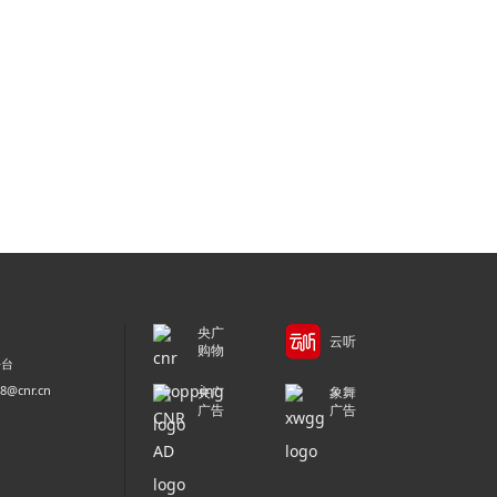
央广
云听
购物
平台
@cnr.cn
央广
象舞
广告
广告