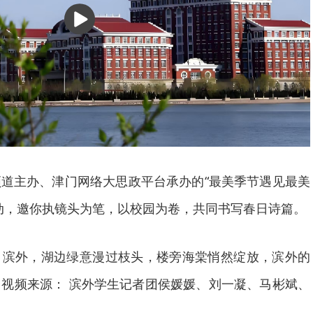
播
放
道主办、津门网络大思政平台承办的“最美季节遇见最美
动，邀你执镜头为笔，以校园为卷，共同书写春日诗篇。
日滨外，湖边绿意漫过枝头，楼旁海棠悄然绽放，滨外的
视频来源： 滨外学生记者团侯媛媛、刘一凝、马彬斌、