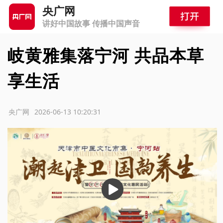
央广网
讲好中国故事 传播中国声音
岐黄雅集落宁河 共品本草
享生活
源：央广网
2026-06-13 10:20:31
播
放