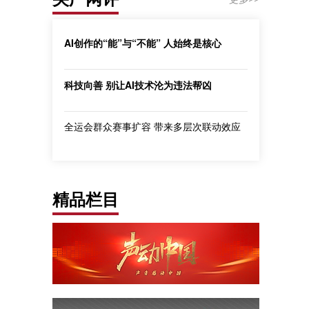
AI创作的“能”与“不能” 人始终是核心
科技向善 别让AI技术沦为违法帮凶
全运会群众赛事扩容 带来多层次联动效应
精品栏目