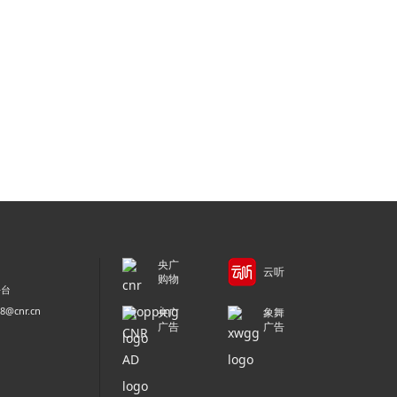
央广
云听
购物
平台
@cnr.cn
央广
象舞
广告
广告