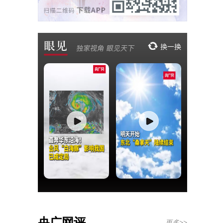
央广网评
更多>>