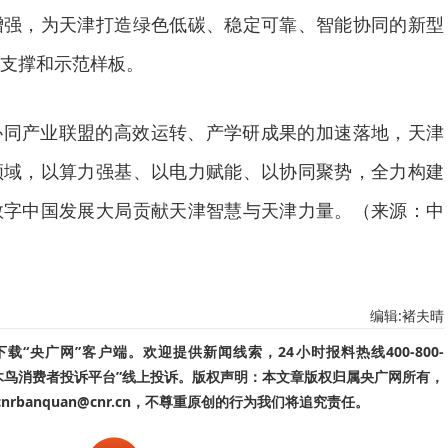
增强，为天津打造绿色低碳、稳定可靠、智能协同的新型
支撑和示范样板。
协同产业联盟的高效运转、产学研成果的加速落地，天津
领域，以算力强基、以电力赋能、以协同聚势，全力构建
数字中国发展大局贡献天津智慧与天津力量。（来源：中
编辑:褚夫晴
“央广网”客户端。欢迎提供新闻线索，24小时报料热线400-800-
啄木鸟消费者投诉平台”线上投诉。版权声明：本文章版权归属央广网所有，
banquan@cnr.cn，不尊重原创的行为我们将追究责任。