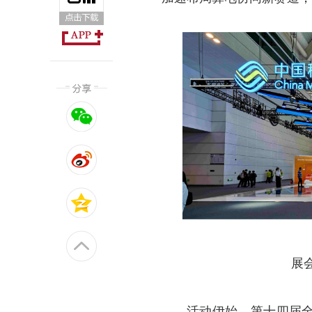
展
活动伊始，第十四届