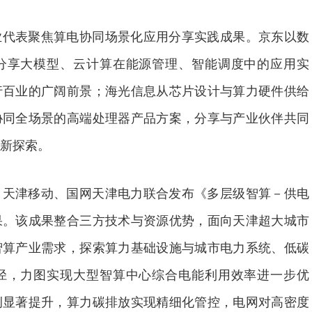
业代表聚焦算电协同场景化应用分享实践成果。京东以数
分享大模型、云计算在能源管理、智能调度中的应用实
行百业的广阔前景；海光信息从芯片设计与算力硬件供给
协同全场景的高端处理器产品方案，分享与产业伙伴共同
新探索。
、天津移动、国网天津电力联合发布《多层级智算－供电
果。该成果整合三方技术与资源优势，面向天津超大城市
智算产业需求，探索算力基础设施与城市电力系统、低碳
径，力图实现大型智算中心综合电能利用效率进一步优
例显著提升，算力碳排放实现精细化管控，电网对高密度