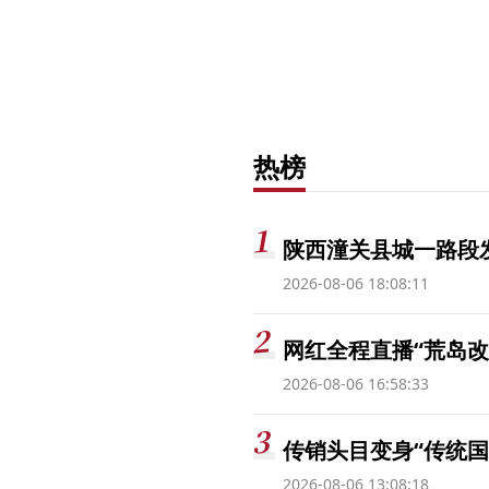
热榜
陕西潼关县城一路段发
2026-08-06 18:08:11
网红全程直播“荒岛改
2026-08-06 16:58:33
传销头目变身“传统国
2026-08-06 13:08:18