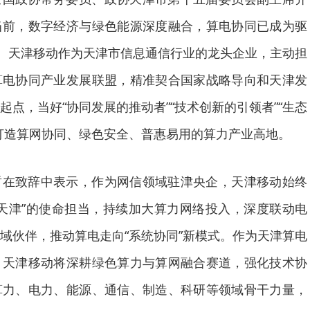
当前，数字经济与绿色能源深度融合，算电协同已成为驱
”。天津移动作为天津市信息通信行业的龙头企业，主动担
算电协同产业发展联盟，精准契合国家战略导向和天津发
点，当好“协同发展的推动者”“技术创新的引领者”“生态
打造算网协同、绿色安全、普惠易用的算力产业高地。
哲在致辞中表示，作为网信领域驻津央企，天津移动始终
天津”的使命担当，持续加大算力网络投入，深度联动电
域伙伴，推动算电走向“系统协同”新模式。作为天津算电
，天津移动将深耕绿色算力与算网融合赛道，强化技术协
算力、电力、能源、通信、制造、科研等领域骨干力量，