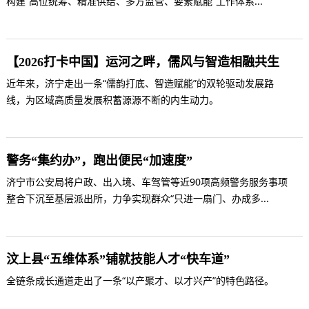
构建“高位统筹、精准供给、多方监管、要素赋能”工作体系...
【2026打卡中国】运河之畔，儒风与智造相融共生
近年来，济宁走出一条“儒韵打底、智造赋能”的双轮驱动发展路
线，为区域高质量发展积蓄源源不断的内生动力。
警务“集约办”，跑出便民“加速度”
济宁市公安局将户政、出入境、车驾管等近90项高频警务服务事项
整合下沉至基层派出所，力争实现群众“只进一扇门、办成多...
汶上县“五维体系”铺就技能人才“快车道”
全链条成长通道走出了一条“以产聚才、以才兴产”的特色路径。