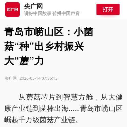
央广网
讲好中国故事 传播中国声音
青岛市崂山区：小菌
菇“种”出乡村振兴
大“蘑”力
源：央广网
2026-05-14 07:36:13
从蘑菇芯片到智慧方舱，从大健
康产业链到菌棒出海……青岛市崂山区
崛起千万级菌菇产业链。