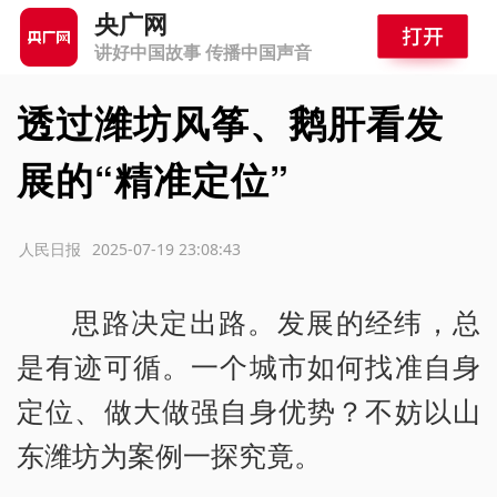
央广网
讲好中国故事 传播中国声音
透过潍坊风筝、鹅肝看发
展的“精准定位”
源：人民日报
2025-07-19 23:08:43
思路决定出路。发展的经纬，总
是有迹可循。一个城市如何找准自身
定位、做大做强自身优势？不妨以山
东潍坊为案例一探究竟。