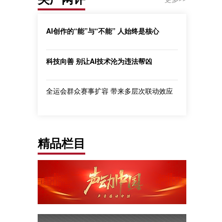
AI创作的“能”与“不能” 人始终是核心
科技向善 别让AI技术沦为违法帮凶
全运会群众赛事扩容 带来多层次联动效应
精品栏目