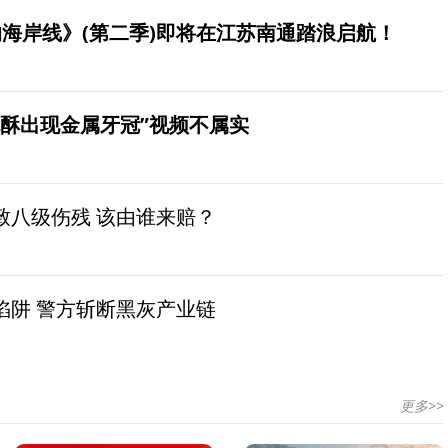
海岸线》(第二季)即将在江苏南通踏浪启航！
桃酥出现金属牙冠”视频不属实
致八级伤残 该由谁来赔？
陷阱 警方斩断黑灰产业链
更多>>