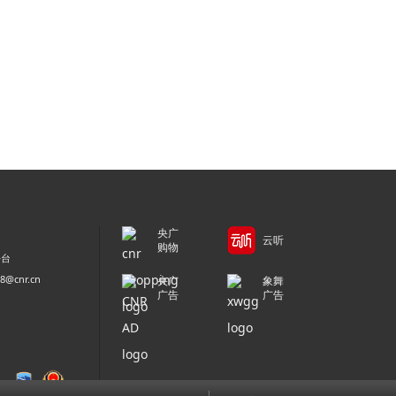
央广
云听
购物
平台
@cnr.cn
央广
象舞
广告
广告