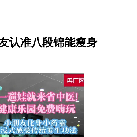
朋友认准八段锦能瘦身