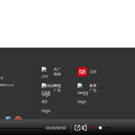
央广
云听
购物
平台
@cnr.cn
央广
象舞
广告
广告
00:00
/
00:00