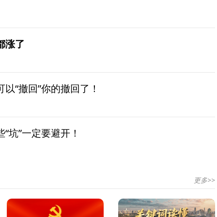
都涨了
以“撤回”你的撤回了！
“坑”一定要避开！
更多>>