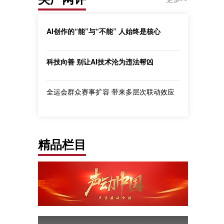
AI创作的“能”与“不能” 人始终是核心
科技向善 别让AI技术沦为违法帮凶
全运会群众赛事扩容 带来多层次联动效应
精品栏目