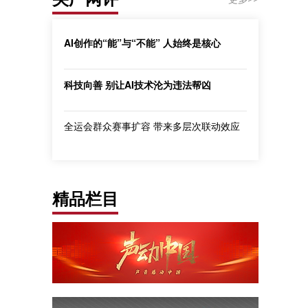
AI创作的“能”与“不能” 人始终是核心
科技向善 别让AI技术沦为违法帮凶
全运会群众赛事扩容 带来多层次联动效应
精品栏目