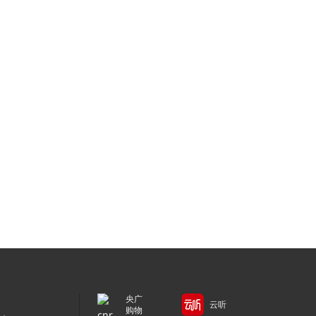
央广
云听
购物