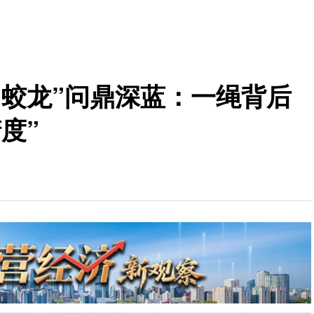
“蛟龙”问鼎深蓝：一绳背后
度”