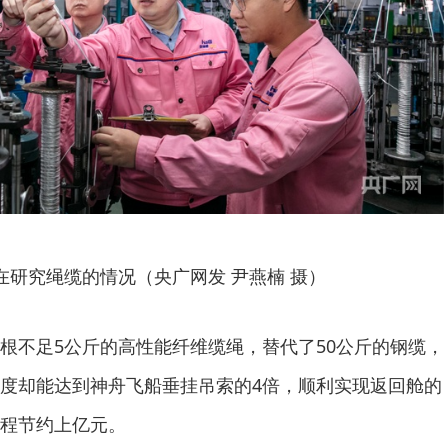
在研究绳缆的情况（央广网发 尹燕楠 摄）
根不足5公斤的高性能纤维缆绳，替代了50公斤的钢缆，
度却能达到神舟飞船垂挂吊索的4倍，顺利实现返回舱的
程节约上亿元。