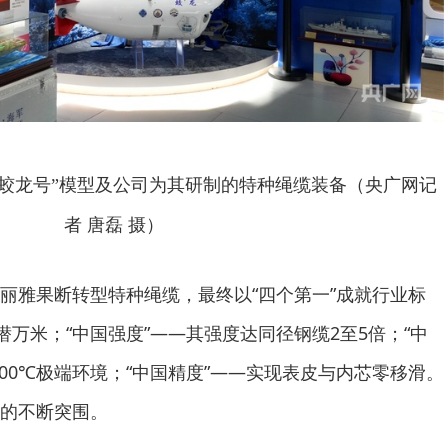
“蛟龙号”模型及公司为其研制的特种绳缆装备（央广网记
者 唐磊 摄）
丽雅果断转型特种绳缆，最终以“四个第一”成就行业标
潜万米；“中国强度”——其强度达同径钢缆2至5倍；“中
至600℃极端环境；“中国精度”——实现表皮与内芯零移滑。
的不断突围。