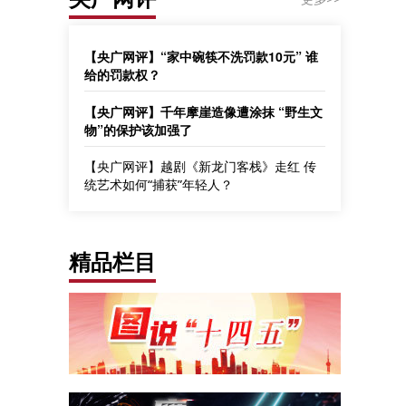
【央广网评】“家中碗筷不洗罚款10元” 谁
给的罚款权？
【央广网评】千年摩崖造像遭涂抹 “野生文
物”的保护该加强了
【央广网评】越剧《新龙门客栈》走红 传
统艺术如何“捕获”年轻人？
精品栏目