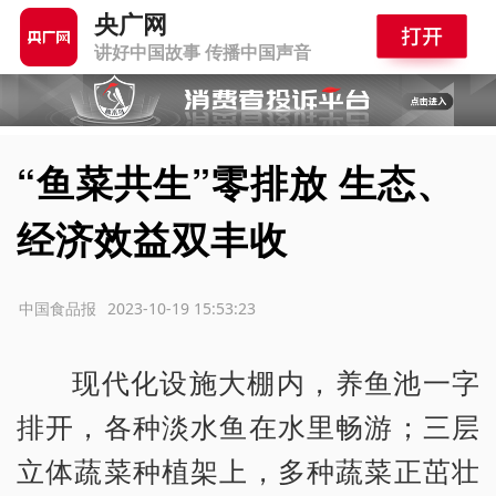
央广网
讲好中国故事 传播中国声音
“鱼菜共生”零排放 生态、
经济效益双丰收
源：中国食品报
2023-10-19 15:53:23
现代化设施大棚内，养鱼池一字
排开，各种淡水鱼在水里畅游；三层
立体蔬菜种植架上，多种蔬菜正茁壮