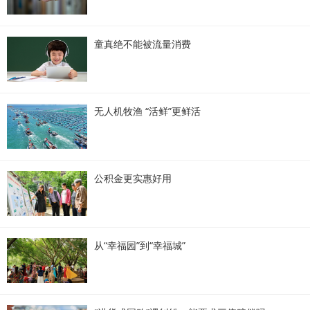
童真绝不能被流量消费
无人机牧渔 “活鲜”更鲜活
公积金更实惠好用
从“幸福园”到“幸福城”