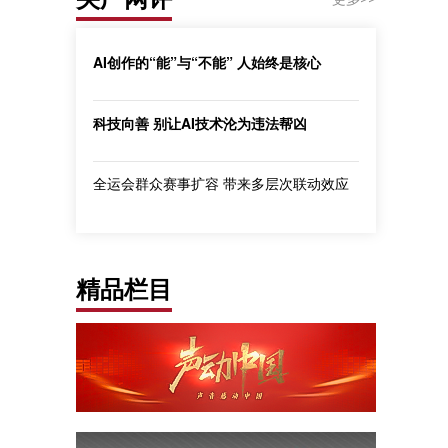
AI创作的“能”与“不能” 人始终是核心
科技向善 别让AI技术沦为违法帮凶
全运会群众赛事扩容 带来多层次联动效应
精品栏目