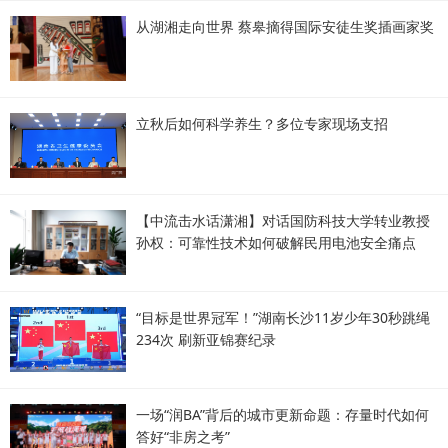
从湖湘走向世界 蔡皋摘得国际安徒生奖插画家奖
立秋后如何科学养生？多位专家现场支招
【中流击水话潇湘】对话国防科技大学转业教授
孙权：可靠性技术如何破解民用电池安全痛点
“目标是世界冠军！”湖南长沙11岁少年30秒跳绳
234次 刷新亚锦赛纪录
一场“润BA”背后的城市更新命题：存量时代如何
答好“非房之考”