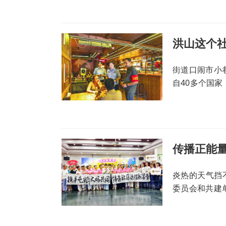
桂园社区新时
了为期两个月
洪山这个社
街道口闹市小
自40多个国
调解纠纷。8
类服务事项70
愿者”。
传播正能量
炎热的天气挡
委员会和共建
社区在武汉电力
暨居民自治成