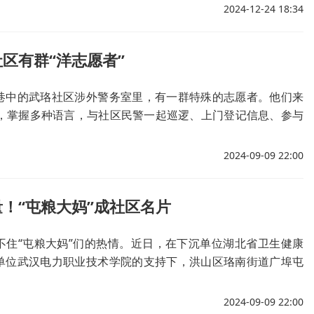
代文明实践站、点又与华中师范大学社会学院共建，携手开展
2024-12-24 18:34
的暑期托管班活动。
区有群“洋志愿者”
巷中的武珞社区涉外警务室里，有一群特殊的志愿者。他们来
家，掌握多种语言，与社区民警一起巡逻、上门登记信息、参与
年来，他们共帮助社区警务室解决来自40多个国家外籍人士的各
0多件次，“接力”守护街道口平安，是这里当之无愧的“平安志
2024-09-09 22:00
！“屯粮大妈”成社区名片
不住“屯粮大妈”们的热情。近日，在下沉单位湖北省卫生健康
单位武汉电力职业技术学院的支持下，洪山区珞南街道广埠屯
职业技术学院“鄂电银辉”党建共建阵地举办“屯粮大妈”IP亮相
果展公益集市活动。
2024-09-09 22:00