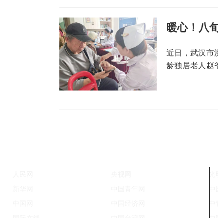
暖心！八旬
近日，武汉市
龄独居老人赵
人。五环社区
急破门开展救
人民网
央视网
光
新华网
中国青年网
中
中国网
中国经济网
中
国际在线
中国台湾网
中