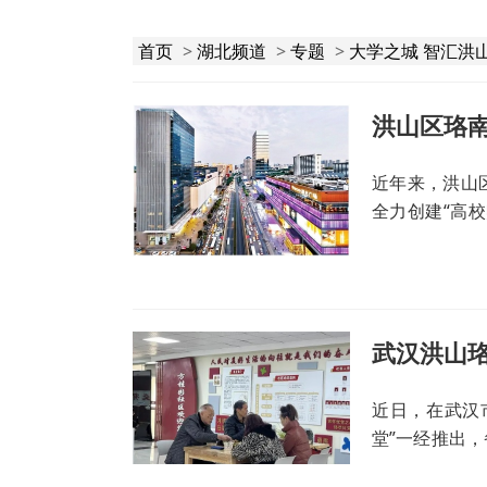
首页
>
湖北频道
>
专题
>
大学之城 智汇洪
洪山区珞南
近年来，洪山
全力创建“高
新实验区试点
人才共育、项
心户”五级基
结形成25个社
融合。
近日，在武汉
堂”一经推出
贵财富，将以