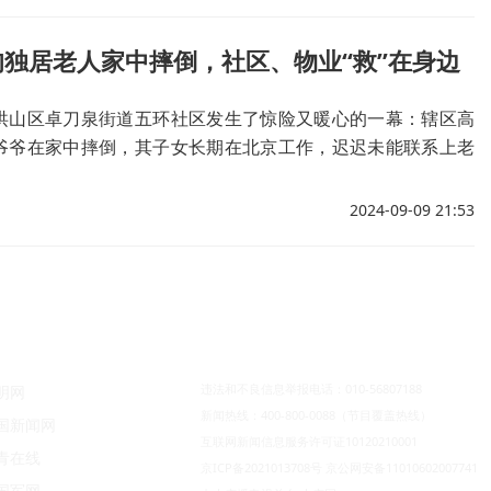
独居老人家中摔倒，社区、物业“救”在身边
洪山区卓刀泉街道五环社区发生了惊险又暖心的一幕：辖区高
爷爷在家中摔倒，其子女长期在北京工作，迟迟未能联系上老
接到老人子女的求助后，立即与广美洪投物业上门查看，并紧
助。最终，赵爷爷得到及时救治，目前已脱离生命危险。
2024-09-09 21:53
违法和不良信息举报电话：010-56807188
明网
新闻热线：400-800-0088（节目覆盖热线）
国新闻网
互联网新闻信息服务许可证10120210001
青在线
京ICP备2021013708号
京公网安备11010602007741
国军网