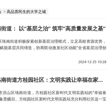
山
>
高品质民生的大学之城
街道： 以“基层之治” 筑牢“高质量发展之基”
区珞南街道积极探索创新基层治理模式，立足高校资源优势，
校赋能基层共同缔造，协商联动激发社区动能”全省基层治理创
，推动26个社区与高校院系部门党组织结对，做到资源共享、
目共建。依托党建引领下的“街道—社区—小区—楼栋—党员中
2024-12-25 10:28
层组织体系，珞南街道设计实施36个惠民资金公益创投项目，总
区治理品牌，促进党的“神经末梢”和城市治理的“基础单元”深度
武汉洪山珞南街道方桂园社区：文明实践让幸福在家门口提档升级
市洪山区珞南街道，方桂园社区新时代文明实践站的“幸福食
，备受瞩目。方桂园社区新时代文明实践站充分利用社区这一宝
德化人融入文明实践，逐渐形成了“灯塔文化”。暑假期间，方