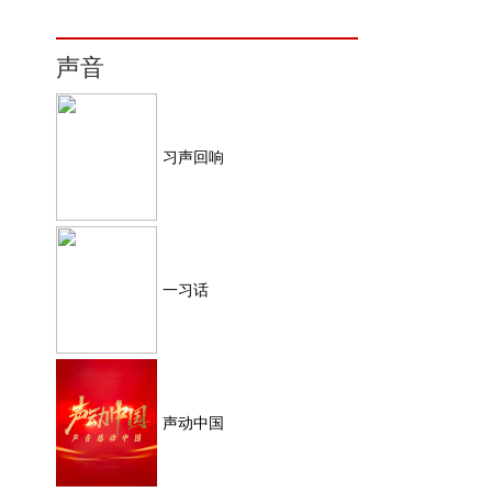
声音
习声回响
一习话
声动中国