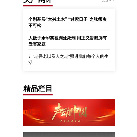
个别基层“大兴土木” “过紧日子”之弦须臾
不可松
人贩子余华英被判处死刑 用正义告慰所有
受害家庭
让“老吾老以及人之老”照进我们每个人的生
活
精品栏目