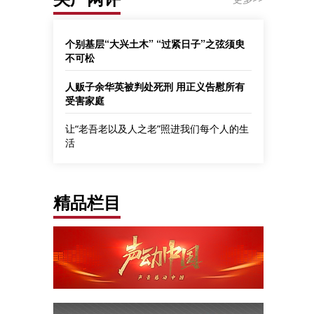
个别基层“大兴土木” “过紧日子”之弦须臾
不可松
人贩子余华英被判处死刑 用正义告慰所有
受害家庭
让“老吾老以及人之老”照进我们每个人的生
活
精品栏目