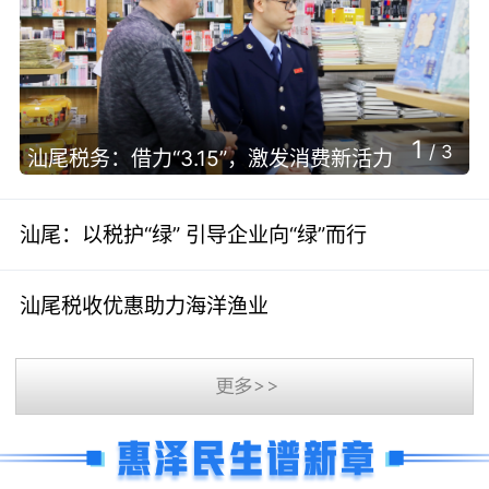
1
/
3
汕尾税务：借力“3.15”，激发消费新活力
汕尾：以税护“绿” 引导企业向“绿”而行
汕尾税收优惠助力海洋渔业