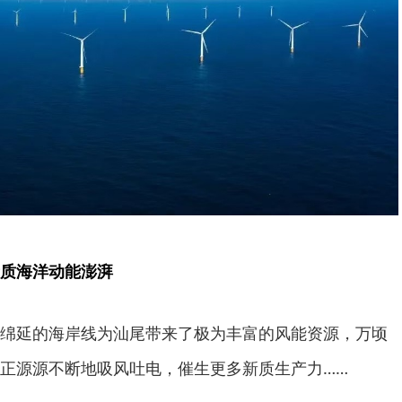
质海洋动能澎湃
绵延的海岸线为汕尾带来了极为丰富的风能资源，万顷
正源源不断地吸风吐电，催生更多新质生产力……