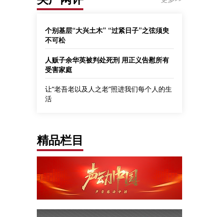
个别基层“大兴土木” “过紧日子”之弦须臾
不可松
人贩子余华英被判处死刑 用正义告慰所有
受害家庭
让“老吾老以及人之老”照进我们每个人的生
活
精品栏目