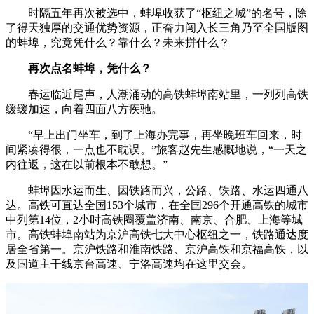
时隔五年再次被选中，蚌埠收获了“枢纽之城”的名号，除
了得天独厚的交通优势资源，正奋力闯入长三角乃至全国版图
的蚌埠，究竟凭什么？靠什么？未来拼什么？
再次点名蚌埠，凭什么？
春运临近尾声，人潮涌动的高铁蚌埠南站里，一列列高铁
缓缓加速，向着四面八方疾驰。
“早上出门坐车，到了上海办完事，再坐晚班车回来，时
间紧凑得很，一点也不耽误。”旅客赵先生感慨地说，“一天之
内往返，这在以前根本不敢想。”
蚌埠因水运而生、因铁路而兴，公路、铁路、水运四通八
达。高铁可直达全国153个城市，在全国296个开通高铁的城市
中列第14位，2小时高铁圈覆盖济南、南京、合肥、上海等城
市。高铁蚌埠南站为京沪高铁七大中心枢纽之一，铁路通达度
居全省第一。京沪铁路和淮南铁路、京沪高铁和京福高铁，以
及国道主干线京台高速、宁洛高速均在这里交会。