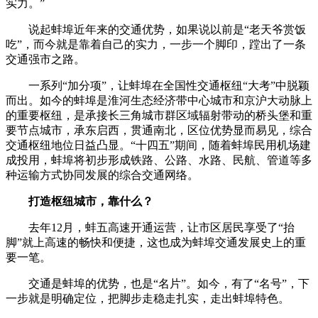
实力。”
说起蚌埠近年来的交通优势，如果说以前是“老天爷赏饭
吃”，而今就是靠着自己的实力，一步一个脚印，蹚出了一条
交通强市之路。
一系列“加分项”，让蚌埠在全国性交通枢纽“大考”中脱颖
而出。如今的蚌埠是淮河生态经济带中心城市和京沪大动脉上
的重要枢纽，是承接长三角城市群区域辐射带动的桥头堡和重
要节点城市，承东启西，贯通南北，区位优势显而易见，综合
交通枢纽地位日益凸显。“十四五”期间，随着蚌埠民用机场建
成投用，蚌埠将初步形成铁路、公路、水路、民航、管道等多
种运输方式协同发展的综合交通网络。
打造枢纽城市，靠什么？
去年12月，蚌五高速开通运营，让市区居民享受了“抬
脚”就上高速的畅快和便捷，这也成为蚌埠交通发展史上的重
要一笔。
交通是蚌埠的优势，也是“名片”。如今，有了“名号”，下
一步就是明确定位，把脚步走稳走扎实，走出蚌埠特色。