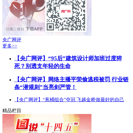
央广网评
更多>>
【央广网评】“95后”建筑设计师加班过度猝
死？别透支年轻的生命
【央广网评】网络主播平荣偷逃税被罚 行业链
条“潜规则”当亮剑严管！
【央广网评】“葱桶组合”夺冠 飞越金桥做最好的自己
精品栏目