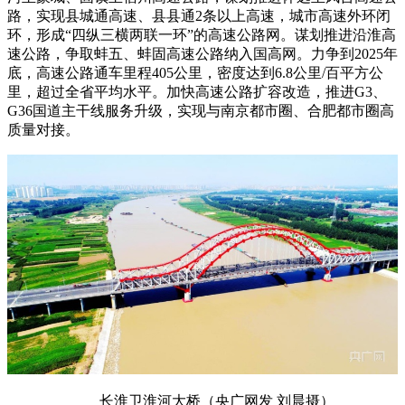
路，实现县城通高速、县县通2条以上高速，城市高速外环闭
环，形成“四纵三横两联一环”的高速公路网。谋划推进沿淮高
速公路，争取蚌五、蚌固高速公路纳入国高网。力争到2025年
底，高速公路通车里程405公里，密度达到6.8公里/百平方公
里，超过全省平均水平。加快高速公路扩容改造，推进G3、
G36国道主干线服务升级，实现与南京都市圈、合肥都市圈高
质量对接。
长淮卫淮河大桥（央广网发 刘晨摄）