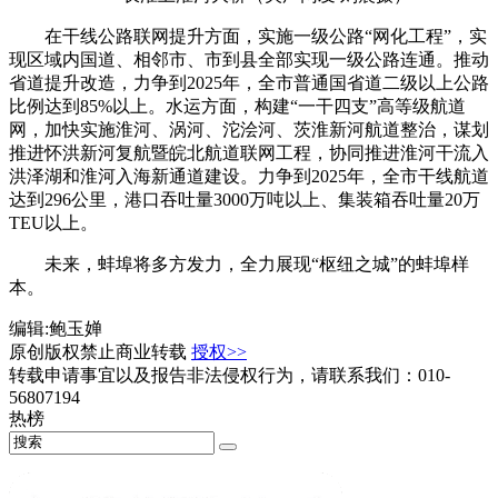
在干线公路联网提升方面，实施一级公路“网化工程”，实
现区域内国道、相邻市、市到县全部实现一级公路连通。推动
省道提升改造，力争到2025年，全市普通国省道二级以上公路
比例达到85%以上。水运方面，构建“一干四支”高等级航道
网，加快实施淮河、涡河、沱浍河、茨淮新河航道整治，谋划
推进怀洪新河复航暨皖北航道联网工程，协同推进淮河干流入
洪泽湖和淮河入海新通道建设。力争到2025年，全市干线航道
达到296公里，港口吞吐量3000万吨以上、集装箱吞吐量20万
TEU以上。
未来，蚌埠将多方发力，全力展现“枢纽之城”的蚌埠样
本。
编辑:鲍玉婵
原创版权禁止商业转载
授权>>
转载申请事宜以及报告非法侵权行为，请联系我们：010-
56807194
热榜