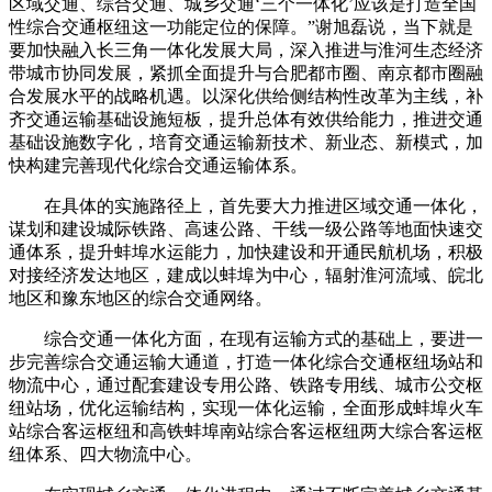
区域交通、综合交通、城乡交通‘三个一体化’应该是打造全国
性综合交通枢纽这一功能定位的保障。”谢旭磊说，当下就是
要加快融入长三角一体化发展大局，深入推进与淮河生态经济
带城市协同发展，紧抓全面提升与合肥都市圈、南京都市圈融
合发展水平的战略机遇。以深化供给侧结构性改革为主线，补
齐交通运输基础设施短板，提升总体有效供给能力，推进交通
基础设施数字化，培育交通运输新技术、新业态、新模式，加
快构建完善现代化综合交通运输体系。
在具体的实施路径上，首先要大力推进区域交通一体化，
谋划和建设城际铁路、高速公路、干线一级公路等地面快速交
通体系，提升蚌埠水运能力，加快建设和开通民航机场，积极
对接经济发达地区，建成以蚌埠为中心，辐射淮河流域、皖北
地区和豫东地区的综合交通网络。
综合交通一体化方面，在现有运输方式的基础上，要进一
步完善综合交通运输大通道，打造一体化综合交通枢纽场站和
物流中心，通过配套建设专用公路、铁路专用线、城市公交枢
纽站场，优化运输结构，实现一体化运输，全面形成蚌埠火车
站综合客运枢纽和高铁蚌埠南站综合客运枢纽两大综合客运枢
纽体系、四大物流中心。