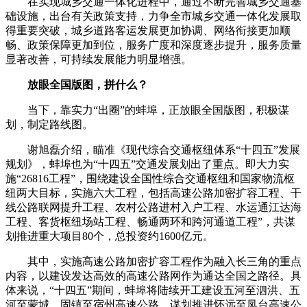
在实现城乡交通一体化进程中，通过不断完善城乡交通基
础设施，出台有关政策支持，力争全市城乡交通一体化发展取
得重要突破，城乡道路客运发展更加协调、网络衔接更加顺
畅、政策保障更加到位，服务广度和深度逐步提升，服务质量
显著改善，可持续发展能力明显增强。
放眼全国版图，拼什么？
当下，靠实力“出圈”的蚌埠，正放眼全国版图，积极谋
划，制定路线图。
谢旭磊介绍，瞄准《现代综合交通枢纽体系“十四五”发展
规划》，蚌埠也为“十四五”交通发展划出了重点。即大力实
施“26816工程”，围绕建设全国性综合交通枢纽和国家物流枢
纽两大目标，实施六大工程，包括高速公路加密扩容工程、干
线公路联网提升工程、农村公路进村入户工程、水运通江达海
工程、客货枢纽场站工程、畅通两环和跨河通道工程”，共谋
划推进重大项目80个，总投资约1600亿元。
其中，实施高速公路加密扩容工程作为融入长三角的重点
内容，以建设发达高效的高速公路网作为通达全国之路径。具
体来说，“十四五”期间，蚌埠将陆续开工建设五河至泗洪、五
河至蒙城、固镇至宿州高速公路，谋划推进怀远至凤台高速公