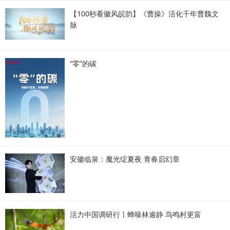
【100秒看徽风皖韵】《曹操》活化千年曹魏文
脉
“零”的碳
安徽临泉：魔光绽夏夜 青春启幻章
活力中国调研行丨蝉噪林逾静 鸟鸣村更富