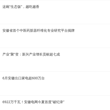
这碗“生态饭”，越吃越香
安徽省首个中医药脏器纤维化专业研究平台揭牌
产业“聚”变：新兴产业增长贡献超七成
6月安徽出口家电超600万台
6922万千瓦！安徽电网今夏首度“破纪录”