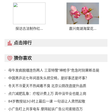
探访古法制作红...
嘉兴南湖海棠花...
点击排行

猜你喜欢

母牛发疯脱缰连伤两人 三亚特警“神枪手”危急时刻果断击毙
中国男乒近七年间首失头把交椅，是好事还是坏事？
冬天不冷夏天不热闻着不臭 北京公厕改造提升品质
点穴减肥乱象：疗程计费上万 高中没毕业也能上岗
84岁教授站3小时上最后一课 一句话让人肃然起敬
小广告盯上共享电车 摩拜起诉广告公司索赔百万