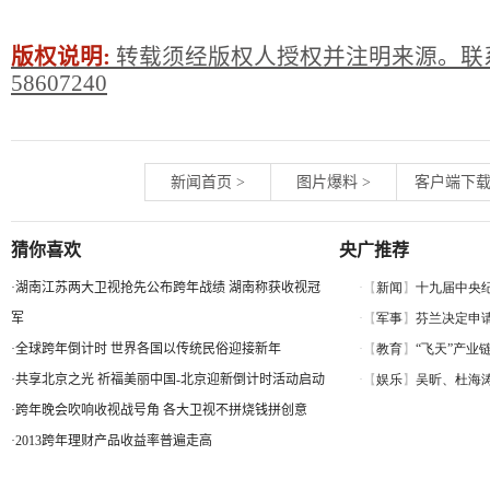
版权说明:
转载须经版权人授权并注明来源。联系
58607240
新闻首页
>
图片爆料
>
客户端下
猜你喜欢
央广推荐
·
湖南江苏两大卫视抢先公布跨年战绩 湖南称获收视冠
军
·
全球跨年倒计时 世界各国以传统民俗迎接新年
·
共享北京之光 祈福美丽中国-北京迎新倒计时活动启动
·
跨年晚会吹响收视战号角 各大卫视不拼烧钱拼创意
·
2013跨年理财产品收益率普遍走高