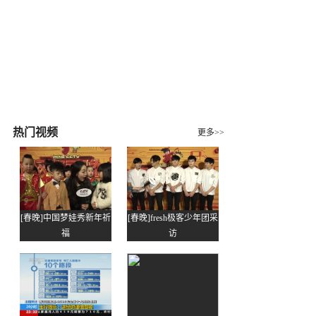
热门视频
更多>>
[春晚]中国梦娃秀新年祈
[春晚]fresh极客少年团采
福
访