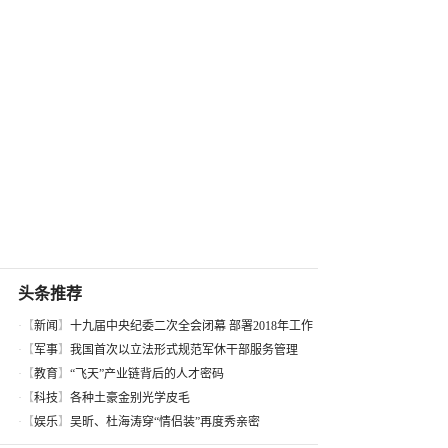
头条推荐
·【
新闻
】
十九届中央纪委二次全会闭幕 部署2018年工作
·【
军事
】
我国首次以立法形式规范军休干部服务管理
·【
教育
】
“飞天”产业链背后的人才密码
·【
科技
】
各种土豪金别光学皮毛
·【
娱乐
】
吴昕、杜海涛穿“情侣装”再度秀亲密