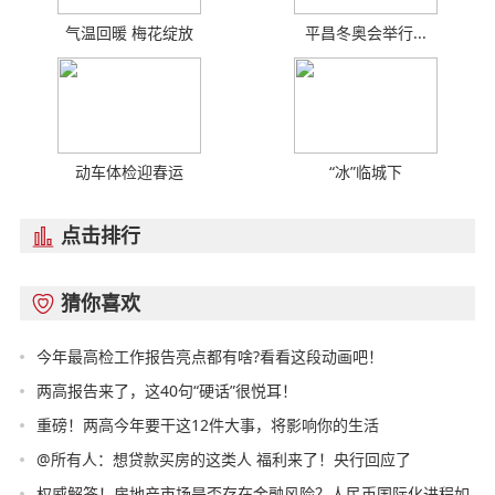
气温回暖 梅花绽放
平昌冬奥会举行...
动车体检迎春运
“冰”临城下
点击排行

猜你喜欢

今年最高检工作报告亮点都有啥?看看这段动画吧！
两高报告来了，这40句“硬话”很悦耳！
重磅！两高今年要干这12件大事，将影响你的生活
@所有人：想贷款买房的这类人 福利来了！央行回应了
权威解答！房地产市场是否存在金融风险？人民币国际化进程如