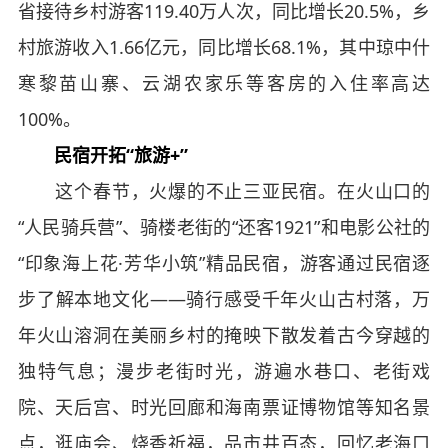
省接待乡村游客119.40万人次，同比增长20.5%，乡
村旅游收入1.66亿元，同比增长68.1%，其中琼中什
寒黎苗山寨、云湖农家乐等客房的入住率高达
100%。
民宿开拓“旅游+”
这个春节，火爆的不止三亚民宿。在火山口的
“人民骑兵营”、骑楼老街的“还客1921”和电影公社的
“印象海上花·芳华小筑”精品民宿，游客通过民宿逐
步了解本地文化——骑行感受千年火山古村落，万
年火山溶洞在美丽乡村的掩映下散发着古今穿越的
独特气息；漫步老街时光，游遍水巷口、老街戏
院、天后宫、时光回廊和海南票证博物馆等知名景
点，逛庙会、烧香祈福，品市井百态，回忆老海口