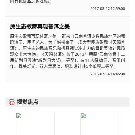
向有机食品之乡过渡。
2017-08-27 12:59:00
原生态歌舞再现普洱之美
原生态歌舞再现普洱之美,一群来自云南普洱少数民族地区的舞
蹈演员、民间艺人，为羊城带来了一场大型民族歌舞《天赐普
洱》，原生态的民族音乐和极具视觉冲击力的舞蹈表演让现场
观众非常惊艳。《天赐普洱》曾于2013年荣获“云南省第十二
届新剧目展演”新剧目大奖(一等奖)，有11人获编导、音乐创
作、舞美灯光、双人舞表演、服装设计共5个单项二等奖。
2016-07-04 14:45:00
视觉焦点
