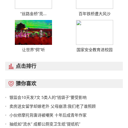
“丝路金桥”亮...
百年铁桥遭大风沙
让世界“侗”听
国家安全教育进校园
点击排行

猜你喜欢

银监会10天发7文 5类人的“钱袋子”要受影响
卖房送女留学却嫁老外 父母崩溃:我们老了谁照顾
小伙修摩托背唐诗被嘲笑 十年后成青年作家
抽纸如“流水” 成都公厕变卫生纸“提纸机”