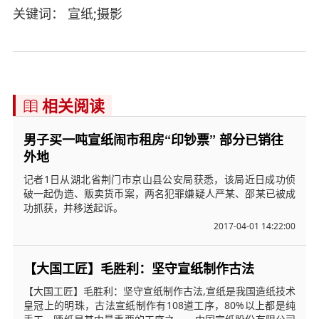
关键词： 宣纸;摄影
相关阅读

男子买一吨宣纸闹市租房“印钞票” 部分已销往
外地
记者1日从湖北省荆门市京山县公安局获悉，该局近日成功侦
破一起伪造、贩卖货币案，两名犯罪嫌疑人严某、邵某已被成
功抓获，并移送起诉。
2017-04-01 14:22:00
【大国工匠】毛胜利：坚守宣纸制作古法
【大国工匠】毛胜利：坚守宣纸制作古法,宣纸是我国造纸技术
皇冠上的明珠，古法宣纸制作有108道工序，80%以上都是纯