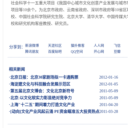
社会科学十一五重大项目《我国中心城市文化创意产业发展与城市
项目等10余个。为北京市政府、云南省政府、深圳市政府等10省
校、中国社会科学院研究生院、北京大学、清华大学、中国传媒大
校和研究机构客座教授、研究员。
新浪微博
天涯社区
猫扑推客
人人网
飞信
分享到：
腾讯朋友
百度贴吧
QQ空间
开心网
豆瓣
相关新闻
·
北京日报：北京30家剧场拟一卡通购票
2012-01-16
·
海淀建文化与科技融合发展示范区
2012-01-05
·
第五届北京文博会：文化北京新符号
2011-05-09
·
北京:以文化软实力彰显绝对竞争力
2011-05-09
·
上海"十二五"期间着力打造文化产业
2011-04-20
·
[动向]文化产业风起云涌 PE资金瞄准五大投资热点
2011-03-28