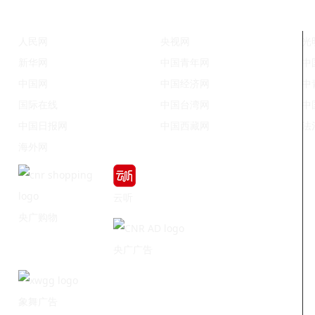
人民网
央视网
光
新华网
中国青年网
中
中国网
中国经济网
中
国际在线
中国台湾网
中
中国日报网
中国西藏网
法
海外网
云听
央广购物
央广广告
象舞广告