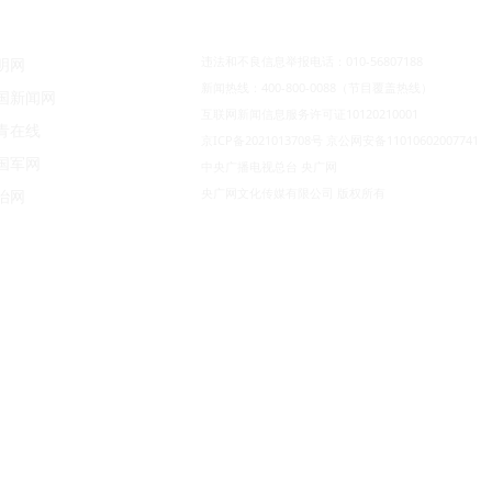
违法和不良信息举报电话：010-56807188
明网
新闻热线：400-800-0088（节目覆盖热线）
国新闻网
互联网新闻信息服务许可证10120210001
青在线
京ICP备2021013708号
京公网安备11010602007741
国军网
中央广播电视总台 央广网
央广网文化传媒有限公司 版权所有
治网