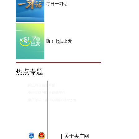
每日一习话
嗨！七点出发
热点专题
网上有害信息举报
中国互联网联合辟谣平台
电子邮箱：4008000088@cnr.cn
| 关于央广网