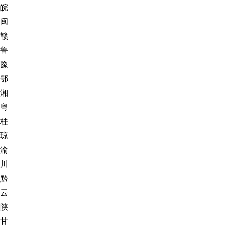
皖
闽
赣
鲁
豫
鄂
湘
粤
桂
琼
渝
川
黔
云
陕
甘