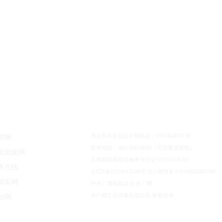
违法和不良信息举报电话：010-56807188
明网
新闻热线：400-800-0088（节目覆盖热线）
国新闻网
互联网新闻信息服务许可证10120210001
青在线
京ICP备2021013708号
京公网安备11010602007741
国军网
中央广播电视总台 央广网
央广网文化传媒有限公司 版权所有
治网