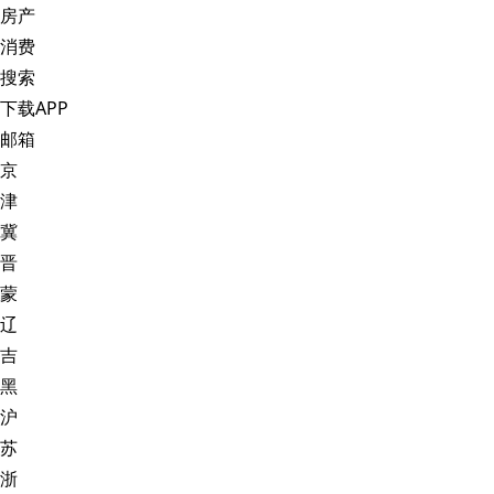
房产
消费
搜索
下载APP
邮箱
京
津
冀
晋
蒙
辽
吉
黑
沪
苏
浙