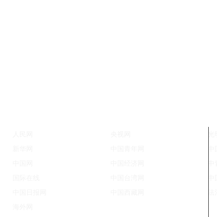
人民网
央视网
光
新华网
中国青年网
中
中国网
中国经济网
中
国际在线
中国台湾网
中
中国日报网
中国西藏网
法
海外网