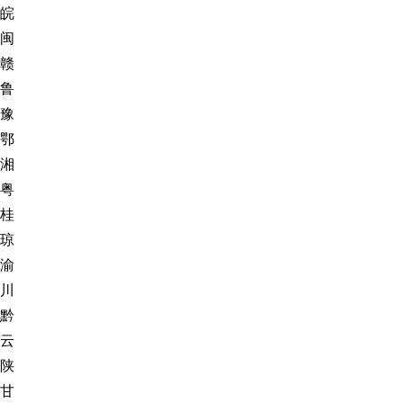
皖
闽
赣
鲁
豫
鄂
湘
粤
桂
琼
渝
川
黔
云
陕
甘