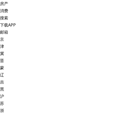
房产
消费
搜索
下载APP
邮箱
京
津
冀
晋
蒙
辽
吉
黑
沪
苏
浙