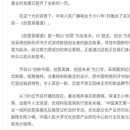
事业的发展又掀开了全新的一页。
在这个大的背景下，中央人民广播电台于2011年7月推出了关
目—《创意英雄谱》。
《创意英雄谱》是一档以“创意”为出发点，以“励志、创业”为
目采用创新的评书方式讲述新锐创业者的励志故事，寻找中国新时
意为起点、经过努力而成功的商业案例。正是通过这些正在我们身
听众以启示和思考。
节目以“创新中国，创意英雄、创造未来”为口号，采用嘉宾纪
式新颖，视角独特，注重结构和悬念的设计，把中国传统的评书加
打造出独具特色，令人耳目一新、忍俊不禁又回味无穷的新品牌节
从7月9日节目开播到现在，著名相声演员郭德纲、导演王小帅
燕、出版牛人沈浩波、优视科技首席执行官俞永福、“中国演艺第一
业一线的创意英雄先后接受过栏目的专访。文化部文化产业司司长
副院长陈少峰、中国人民大学文化创意产业研究中心执行主任金元
和充分指导。