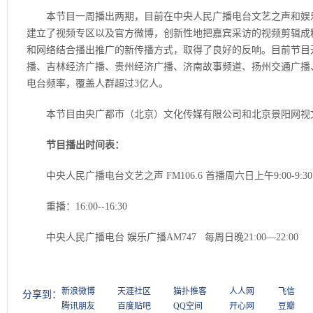
本节目一周播出两期，目前在中央人民广播电台文艺之声和娱乐
建立了视频专区以及官方微博，创新性地把嘉宾采访的视频剪辑成
和网络结合播出推广的新传播方式，取得了良好的反响。目前节目
播、吉林经济广播、贵州经济广播、济南故事频道、扬州交通广播
电台频率，覆盖人群超过3亿人。
本节目由央广都市（北京）文化传媒有限公司和北京景阳网视
节目播出时间表：
中央人民广播电台文艺之声 FM106.6 首播周六日上午9:00-9:30
重播：16:00--16:30
中央人民广播电台 娱乐广播AM747 每周日晚21:00—22:00
新浪微博
天涯社区
猫扑推客
人人网
飞信
分享到：
腾讯朋友
百度贴吧
QQ空间
开心网
豆瓣