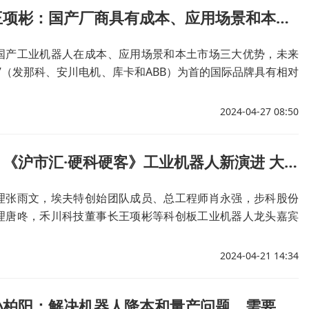
禾川科技王项彬：国产厂商具有成本、应用场景和本土市场三大优势，有平等参与国际竞争机会
国产工业机器人在成本、应用场景和本土市场三大优势，未来
”（发那科、安川电机、库卡和ABB）为首的国际品牌具有相对
会。
2024-04-27 08:50
预告海报丨《沪市汇·硬科硬客》工业机器人新演进 大咖嘉宾即将亮相
理张雨文，埃夫特创始团队成员、总工程师肖永强，步科股份
理唐咚，禾川科技董事长王项彬等科创板工业机器人龙头嘉宾
讨国际国内工业机器人市场竞争格局及演化 、国产替代进程及
来行业前景及战略等热点话题。
2024-04-21 14:34
广发证券孙柏阳：解决机器人降本和量产问题，需要两个流派的结合