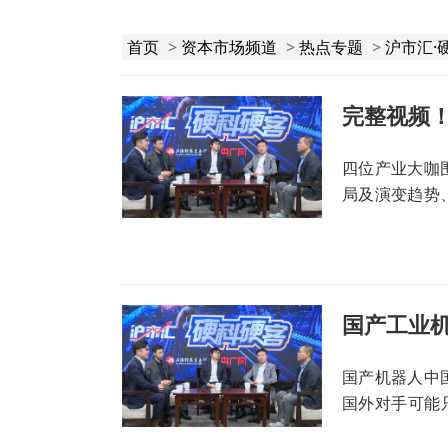
首页
>
资本市场频道
>
热点专题
>
沪市汇·
四位产业大咖
局及演变趋势
拓宽应用场景
国产机器人中
国外对手可能
优势、劣势各