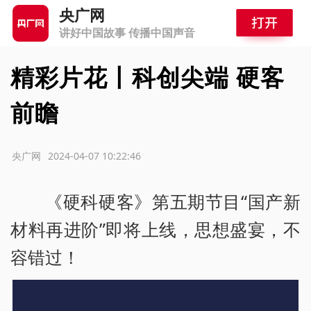
央广网
讲好中国故事 传播中国声音
精彩片花丨科创尖端 硬客
前瞻
源：央广网
2024-04-07 10:22:46
《硬科硬客》第五期节目“国产新
材料再进阶”即将上线，思想盛宴，不
容错过！