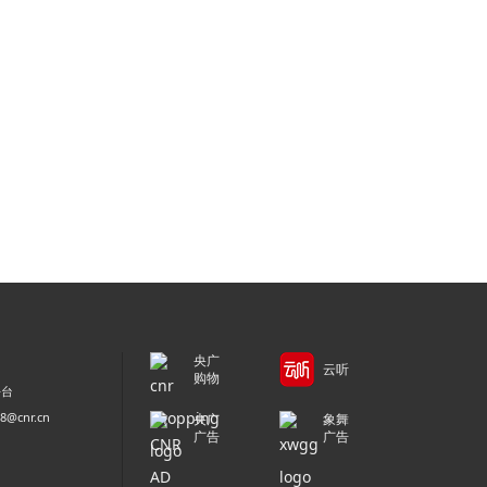
央广
云听
购物
平台
@cnr.cn
央广
象舞
广告
广告