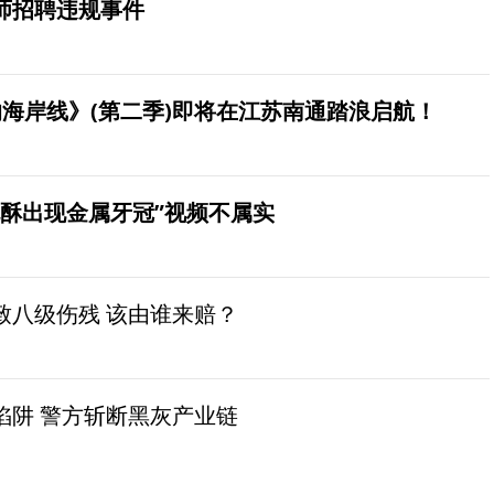
师招聘违规事件
海岸线》(第二季)即将在江苏南通踏浪启航！
桃酥出现金属牙冠”视频不属实
致八级伤残 该由谁来赔？
陷阱 警方斩断黑灰产业链