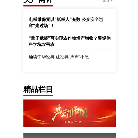
电梯维保竟以“纸板人”充数 公众安全岂
容“走过场”！
“量子赋能”可实现农作物增产增收？警惕伪
科学坑农害农
诵读中华经典 让经典“声声”不息
精品栏目