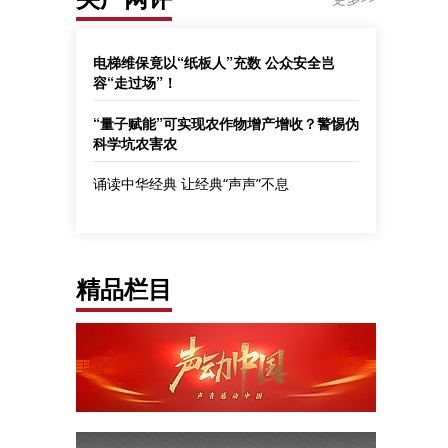
电梯维保竟以“纸板人”充数 公众安全岂
容“走过场”！
“量子赋能”可实现农作物增产增收？警惕伪
科学坑农害农
诵读中华经典 让经典“声声”不息
精品栏目