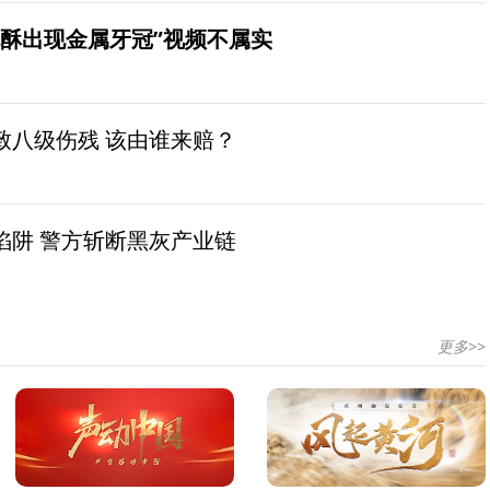
桃酥出现金属牙冠”视频不属实
致八级伤残 该由谁来赔？
陷阱 警方斩断黑灰产业链
更多>>