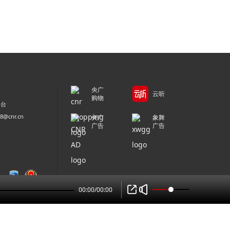
央广
云听
购物
平台
@cnr.cn
央广
象舞
广告
广告
00:00
/
00:00