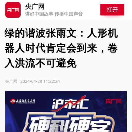
央广网
讲好中国故事 传播中国声音
绿的谐波张雨文：人形机
器人时代肯定会到来，卷
入洪流不可避免
源：央广网
2024-04-28 11:22:24