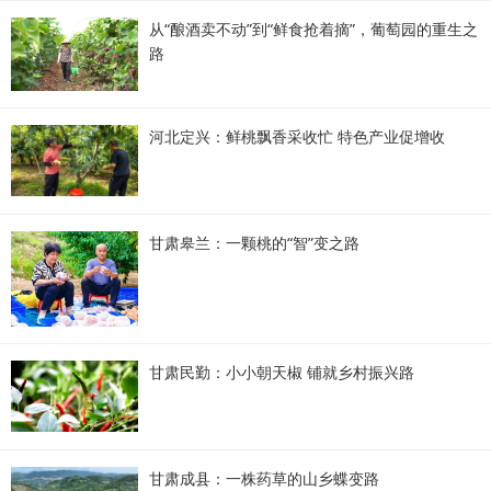
从“酿酒卖不动”到“鲜食抢着摘”，葡萄园的重生之
路
河北定兴：鲜桃飘香采收忙 特色产业促增收
甘肃皋兰：一颗桃的“智”变之路
甘肃民勤：小小朝天椒 铺就乡村振兴路
甘肃成县：一株药草的山乡蝶变路