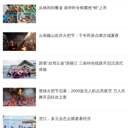
从林间到餐桌 南华时令鲜菌抢“鲜”上市
云南巍山欢庆火把节：千年民俗点燃古城夏夜
跟着“自驾云途”游丽江 三条特色线路开启沉浸式
体验
楚雄火把节启幕：2000架无人机点亮夜空 万人共
舞开启狂欢之夜
澄江：多元业态点燃避暑经济