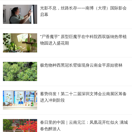
光影不息，丝路长存——南博（大理）国际影会
启幕
“尸香魔芋” 原型巨魔芋在中科院西双版纳热带植
物园进入盛花期
极危物种西黑冠长臂猿现身云南金平原始密林
蓄势待发！第二十二届深圳文博会云南展区筹备
进入冲刺阶段
春日里的中国｜云南元江：凤凰花开红似火 满城
春色醉游人