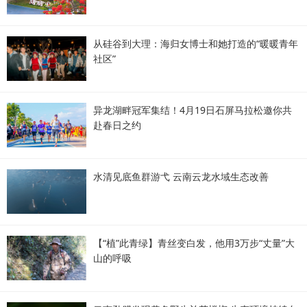
从硅谷到大理：海归女博士和她打造的“暖暖青年
社区”
异龙湖畔冠军集结！4月19日石屏马拉松邀你共
赴春日之约
水清见底鱼群游弋 云南云龙水域生态改善
【“植”此青绿】青丝变白发，他用3万步“丈量”大
山的呼吸