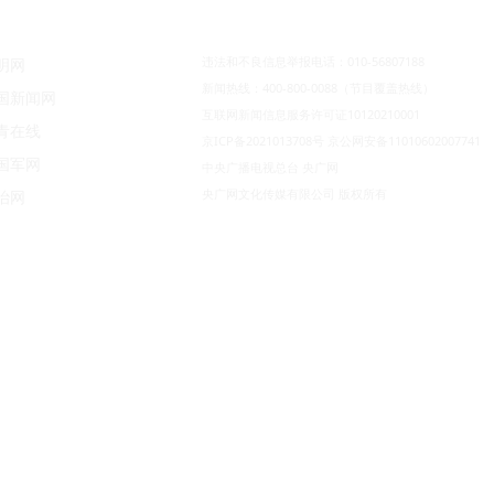
违法和不良信息举报电话：010-56807188
明网
新闻热线：400-800-0088（节目覆盖热线）
国新闻网
互联网新闻信息服务许可证10120210001
青在线
京ICP备2021013708号
京公网安备11010602007741
国军网
中央广播电视总台 央广网
央广网文化传媒有限公司 版权所有
治网