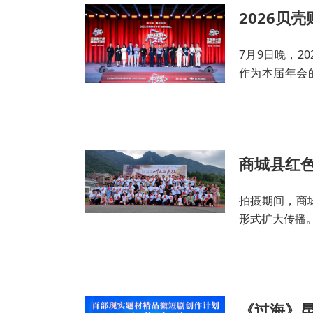
7月9日晚，2
作为本届年会
题。在短剧行业
公司与演员代
值升级与跨越
拍摄期间，商
形式扩大传播
《过海》