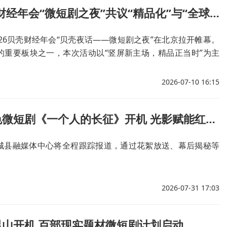
2026贝壳财经年会“微短剧之夜”共议“精品化”与“全球化”
026贝壳财经年会“贝壳夜话——微短剧之夜”在北京拉开帷幕。
的重要板块之一，本次活动以“竖屏新主场，精品正当时”为主
行至从“流量竞逐”转向“内容沉淀”的十字路口，平台方、制作
表同台共聚，深度解码微短剧精品化重塑的时代命题，共绘价
2026-07-10 16:15
山海的全球化新篇章。
商城县红色微短剧《一个人的长征》开机 光影赋能红色传承
城县融媒体中心将全程跟踪报道，通过花絮放送、幕后揭秘等
。
2026-07-31 17:03
昆山开机 百部现实题材微短剧计划启动