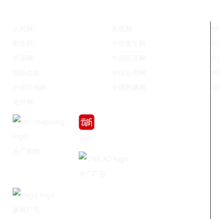
人民网
央视网
光
新华网
中国青年网
中
中国网
中国经济网
中
国际在线
中国台湾网
中
中国日报网
中国西藏网
法
海外网
云听
央广购物
央广广告
象舞广告