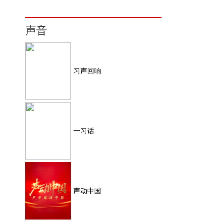
声音
习声回响
一习话
声动中国