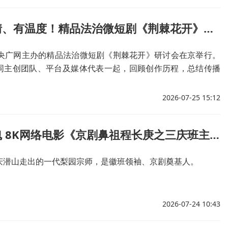
求真、共情、有温度！精品法治微短剧《荆棘花开》研讨会在京举行
由央广网主办的精品法治微短剧《荆棘花开》研讨会在京举行。
同主创团队、平台及媒体代表一起，回顾创作历程，总结传播
微短剧精品化创作及普法创新表达等议题作深入研讨，共同助
高质量发展。
2026-07-25 15:12
光影续徽魂 8K网络电影《京剧鼻祖程长庚之三庆班主》完成拍摄
庆潜山走出的一代梨园宗师，是徽班领袖、京剧奠基人。
2026-07-24 10:43