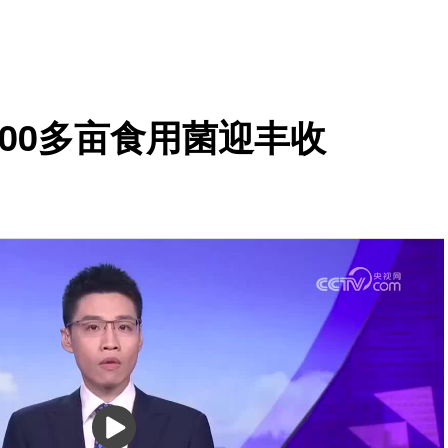
600多亩食用菌迎丰收
播
放