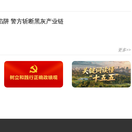
陷阱 警方斩断黑灰产业链
更多>>