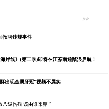
师招聘违规事件
海岸线》(第二季)即将在江苏南通踏浪启航！
桃酥出现金属牙冠”视频不属实
致八级伤残 该由谁来赔？