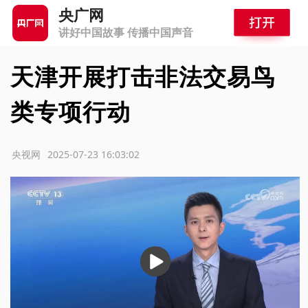
央广网
讲好中国故事 传播中国声音
天津开展打击非法交易鸟
类专项行动
源：央视网
2025-07-23 16:03:02
播
放