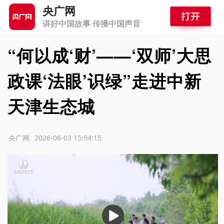
央广网
讲好中国故事 传播中国声音
“何以成‘财’——‘双师’大思
政课‘法眼’识绿”走进中新
天津生态城
源：央广网
2026-06-03 15:54:15
播
放